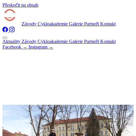
Přeskočit na obsah
Aktuality
Závody
Cykloakademie
Galerie
Partneři
Kontakt
Aktuality
Závody
Cykloakademie
Galerie
Partneři
Kontakt
Facebook →
Instagram →
← Zpět na všechny aktuality
AKTUALITA
Štěpánská vyjížďka
20. prosince 2018