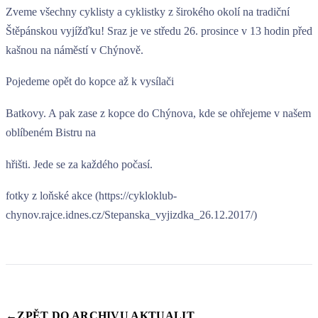
Zveme všechny cyklisty a cyklistky z širokého okolí na tradiční
Štěpánskou vyjížďku! Sraz je ve středu 26. prosince v 13 hodin před
kašnou na náměstí v Chýnově.
Pojedeme opět do kopce až k vysílači
Batkovy. A pak zase z kopce do Chýnova, kde se ohřejeme v našem
oblíbeném Bistru na
hřišti. Jede se za každého počasí.
fotky z loňské akce (https://cykloklub-
chynov.rajce.idnes.cz/Stepanska_vyjizdka_26.12.2017/)
←
ZPĚT DO ARCHIVU AKTUALIT