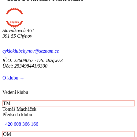
Slavníkovců 461
391 55 Chýnov
cykloklubchynov@seznam.cz
IČO: 22609067 · DS: zhzqw73
Účet: 253498441/0300
O klubu →
Vedení klubu
TM
Tomáš Macháček
Předseda klubu
+420 608 366 166
OM