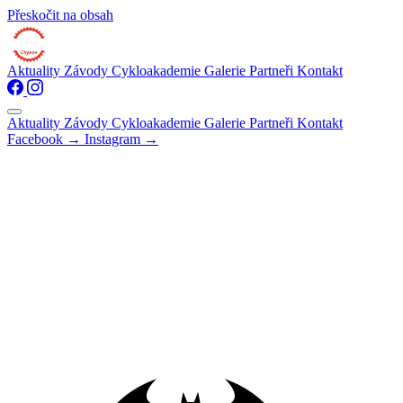
Přeskočit na obsah
Aktuality
Závody
Cykloakademie
Galerie
Partneři
Kontakt
Aktuality
Závody
Cykloakademie
Galerie
Partneři
Kontakt
Facebook →
Instagram →
← Zpět na expedice
2015 — VESUV, ITÁLIE
Expedice Vesuv