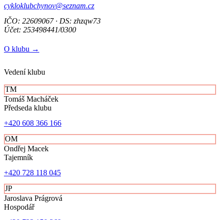
cykloklubchynov@seznam.cz
IČO: 22609067 · DS: zhzqw73
Účet: 253498441/0300
O klubu →
Vedení klubu
TM
Tomáš Macháček
Předseda klubu
+420 608 366 166
OM
Ondřej Macek
Tajemník
+420 728 118 045
JP
Jaroslava Prágrová
Hospodář